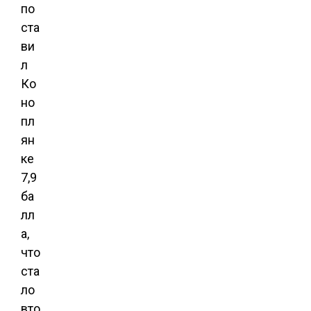
по
ста
ви
л
Ко
но
пл
ян
ке
7,9
ба
лл
а,
что
ста
ло
вто