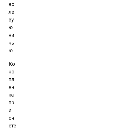
во
ле
ву
ю
ни
чь
ю.
Ко
но
пл
ян
ка
пр
и
сч
ете