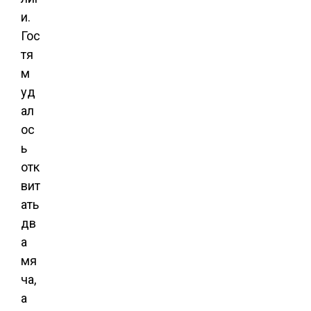
и.
Гос
тя
м
уд
ал
ос
ь
отк
вит
ать
дв
а
мя
ча,
а