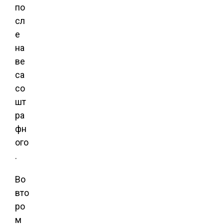
по
сл
е
на
ве
са
со
шт
ра
фн
ого
.
Во
вто
ро
м