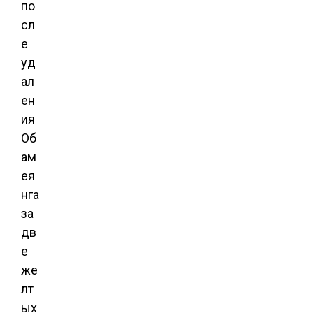
по
сл
е
уд
ал
ен
ия
Об
ам
ея
нга
за
дв
е
же
лт
ых