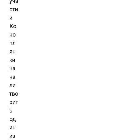
уча
сти
и
Ко
но
пл
ян
ки
на
ча
ли
тво
рит
ь
од
ин
из