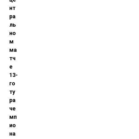
нт
ра
ль
но
м
ма
тч
е
13-
го
ту
ра
че
мп
ио
на