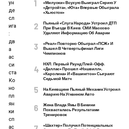
«Милуоки» Всухую Выиграл Серию У
«Детройта», «Юта» Впервые Обыграла
«Хьюстон»
Пьяный «слуга Народа» Устроил ДТП
При Въезде В Киев: СМИ Массово
Удаляют Информацию Об Аварии
«Реал» Повторно Обыграл «ПСЖ» И
Вышел В Четвертьфинал Лиги
Чемпионов
НХЛ. Первый Раунд Плей-Офф.
«Даллас» Прошел «Нэшвилл»,
«Каролина» И «Вашингтон» Сыграют
Седьмой Матч
На Киевщине Пьяный Механик Устроил
Аварию На Угнанном Авто
Жена Влада Ямы В Бикини
Похвасталась Результатами
Тренировок
«Шахтер» Получил Потенциальных