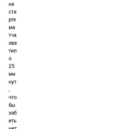
на
ста
рте
ма
тча
хва
тил
о
25
ми
нут
,
что
бы
заб
ить
чет