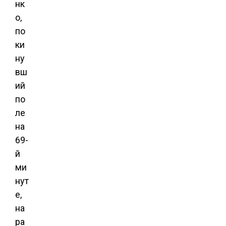
нк
о,
по
ки
ну
вш
ий
по
ле
на
69-
й
ми
нут
е,
на
ра