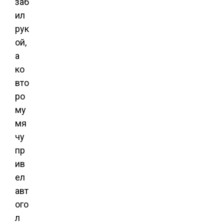
заб
ил
рук
ой,
а
ко
вто
ро
му
мя
чу
пр
ив
ел
авт
ого
л