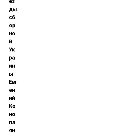
ез
ды
сб
ор
но
й
Ук
ра
ин
ы
Евг
ен
ий
Ко
но
пл
ян