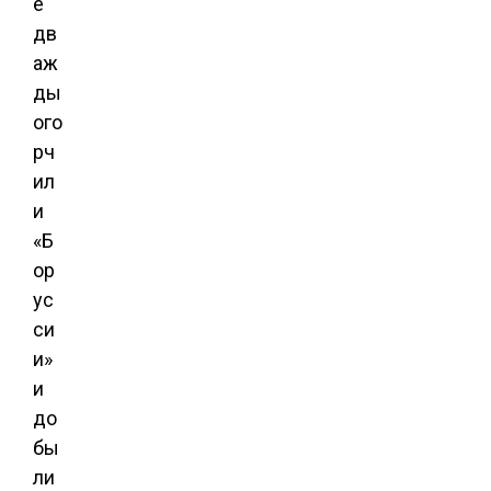
е
дв
аж
ды
ого
рч
ил
и
«Б
ор
ус
си
и»
и
до
бы
ли