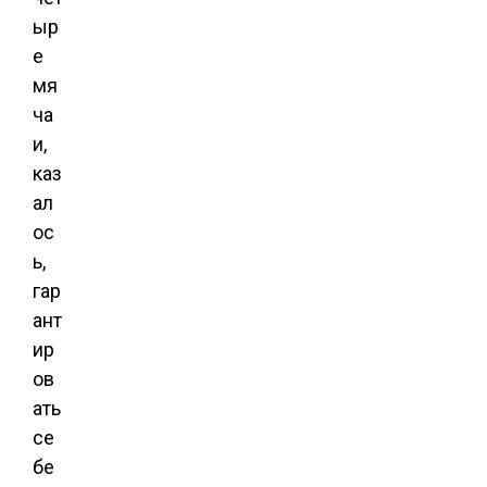
ыр
е
мя
ча
и,
каз
ал
ос
ь,
гар
ант
ир
ов
ать
се
бе