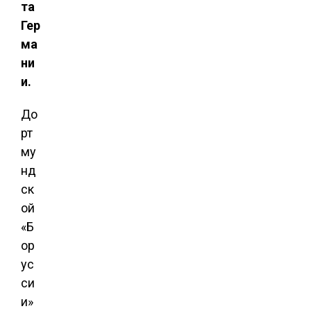
та
Гер
ма
ни
и.
До
рт
му
нд
ск
ой
«Б
ор
ус
си
и»