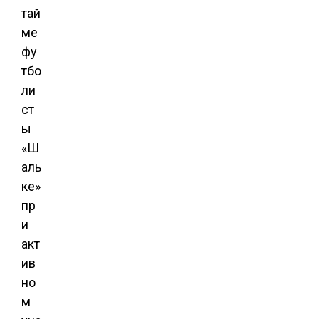
тай
ме
фу
тбо
ли
ст
ы
«Ш
аль
ке»
пр
и
акт
ив
но
м