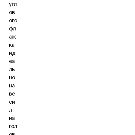
угл
ов
ого
фл
аж
ка
ид
еа
ль
но
на
ве
си
л
на
гол
ов