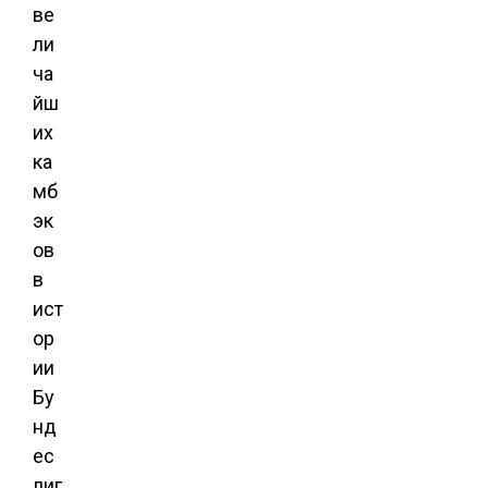
ве
ли
ча
йш
их
ка
мб
эк
ов
в
ист
ор
ии
Бу
нд
ес
лиг