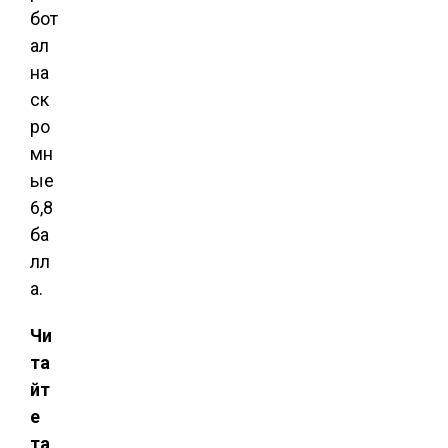
бот
ал
на
ск
ро
мн
ые
6,8
ба
лл
а.
Чи
та
йт
е
та