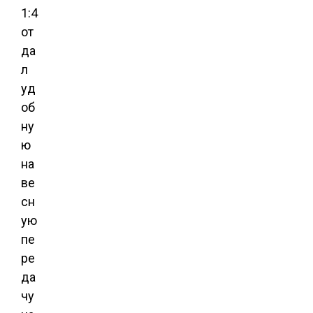
1:4
от
да
л
уд
об
ну
ю
на
ве
сн
ую
пе
ре
да
чу