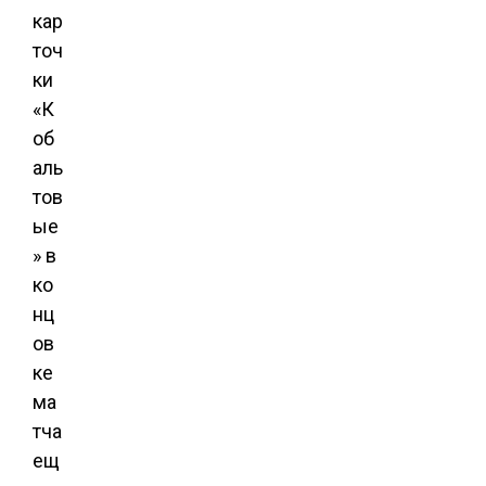
кар
точ
ки
«К
об
аль
тов
ые
» в
ко
нц
ов
ке
ма
тча
ещ