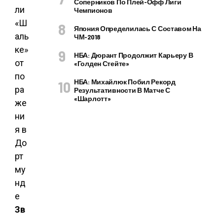
Соперников По Плей-Офф Лиги
Чемпионов
Япония Определилась С Составом На
ЧМ-2018
НБА: Дюрант Продолжит Карьеру В
«Голден Стейте»
НБА: Михайлюк Побил Рекорд
Результативности В Матче С
«Шарлотт»
Зв