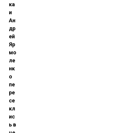
ка
и
Ан
др
ей
Яр
мо
ле
нк
о
пе
ре
се
кл
ис
ь в
це