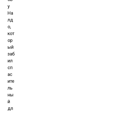
у
На
лд
о,
кот
ор
ый
заб
ил
сп
ас
ите
ль
ны
й
дл