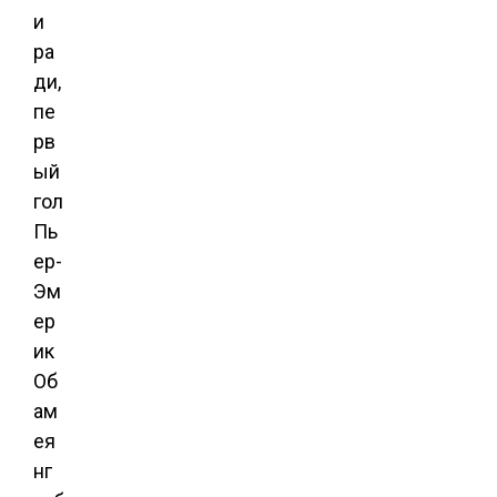
и
ра
ди,
пе
рв
ый
гол
Пь
ер-
Эм
ер
ик
Об
ам
ея
нг