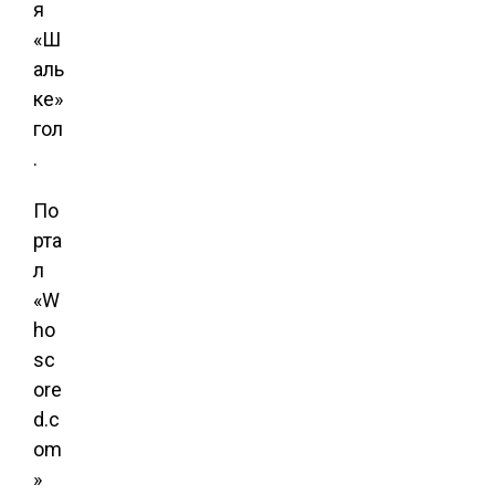
я
«Ш
аль
ке»
гол
.
По
рта
л
«W
ho
sc
ore
d.c
om
»