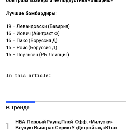
обыграла «Байер» и не подпустила «Баварию»
Лучшие бомбардиры:
19 – Левандовски (Бавария)
16 – Йович (Айнтрахт Ф)
16 – Пако (Боруссия Д)
15 – Ройс (Боруссия Д)
15 – Поульсен (РБ Лейпциг)
In this article:
В Тренде
НБА. Первый Раунд Плей-Офф. «Милуоки»
Всухую Выиграл Серию У «Детройта», «Юта»