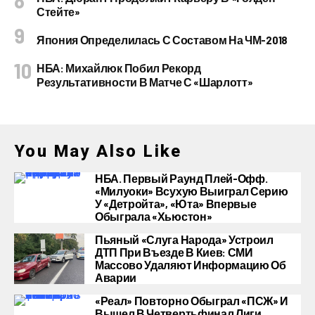
Стейте»
Япония Определилась С Составом На ЧМ-2018
НБА: Михайлюк Побил Рекорд
Результативности В Матче С «Шарлотт»
You May Also Like
НБА. Первый Раунд Плей-Офф.
«Милуоки» Всухую Выиграл Серию
У «Детройта», «Юта» Впервые
Обыграла «Хьюстон»
Пьяный «слуга Народа» Устроил
ДТП При Въезде В Киев: СМИ
Массово Удаляют Информацию Об
Аварии
«Реал» Повторно Обыграл «ПСЖ» И
Вышел В Четвертьфинал Лиги