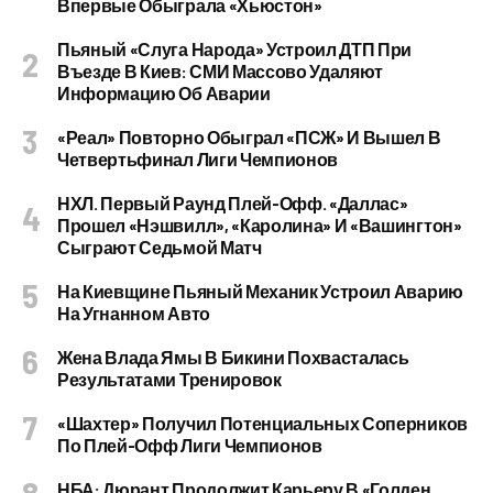
Впервые Обыграла «Хьюстон»
Пьяный «слуга Народа» Устроил ДТП При
Въезде В Киев: СМИ Массово Удаляют
Информацию Об Аварии
«Реал» Повторно Обыграл «ПСЖ» И Вышел В
Четвертьфинал Лиги Чемпионов
НХЛ. Первый Раунд Плей-Офф. «Даллас»
Прошел «Нэшвилл», «Каролина» И «Вашингтон»
Сыграют Седьмой Матч
На Киевщине Пьяный Механик Устроил Аварию
На Угнанном Авто
Жена Влада Ямы В Бикини Похвасталась
Результатами Тренировок
«Шахтер» Получил Потенциальных Соперников
По Плей-Офф Лиги Чемпионов
НБА: Дюрант Продолжит Карьеру В «Голден