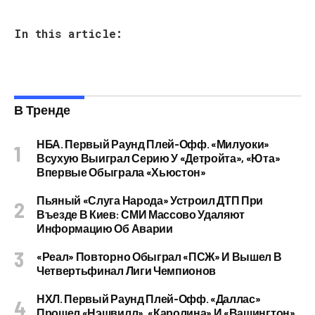
In this article:
В Тренде
НБА. Первый Раунд Плей-Офф. «Милуоки»
Всухую Выиграл Серию У «Детройта», «Юта»
Впервые Обыграла «Хьюстон»
Пьяный «слуга Народа» Устроил ДТП При
Въезде В Киев: СМИ Массово Удаляют
Информацию Об Аварии
«Реал» Повторно Обыграл «ПСЖ» И Вышел В
Четвертьфинал Лиги Чемпионов
НХЛ. Первый Раунд Плей-Офф. «Даллас»
Прошел «Нэшвилл», «Каролина» И «Вашингтон»