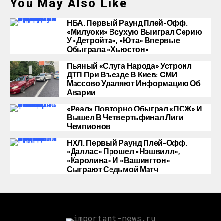
You May Also Like
НБА. Первый Раунд Плей-Офф.
«Милуоки» Всухую Выиграл Серию
У «Детройта», «Юта» Впервые
Обыграла «Хьюстон»
Пьяный «слуга Народа» Устроил
ДТП При Въезде В Киев: СМИ
Массово Удаляют Информацию Об
Аварии
«Реал» Повторно Обыграл «ПСЖ» И
Вышел В Четвертьфинал Лиги
Чемпионов
НХЛ. Первый Раунд Плей-Офф.
«Даллас» Прошел «Нэшвилл»,
«Каролина» И «Вашингтон»
Сыграют Седьмой Матч