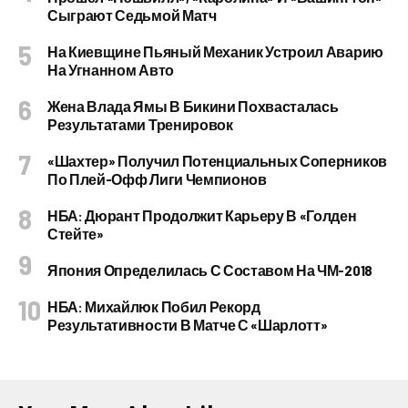
Сыграют Седьмой Матч
На Киевщине Пьяный Механик Устроил Аварию
На Угнанном Авто
Жена Влада Ямы В Бикини Похвасталась
Результатами Тренировок
«Шахтер» Получил Потенциальных Соперников
По Плей-Офф Лиги Чемпионов
НБА: Дюрант Продолжит Карьеру В «Голден
Стейте»
Япония Определилась С Составом На ЧМ-2018
НБА: Михайлюк Побил Рекорд
Результативности В Матче С «Шарлотт»