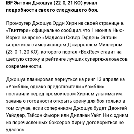
IBF Энтони Джошуа (22-0, 21 КО) узнал
подробности своего следующего боя.
Промоутер Джошуа Эдди Хирн на своей странице в
«Твиттере» официально сообщил, что 1 июня в Нью-
Йорке на арене «Мэдисон Сквер Гарден» Энтони
встретится с американцем Джарреллом Миллером
(23-0-1, 20 КО), которого портал «BoxRec» ставит на
шестую строку в рейтинге лучших супертяжеловесов
современности.
Джошуа планировал вернуться на ринг 13 апреля на
«Уэмбли», однако представители «Уэмбли»
поставили перед промоутером Хирном ультиматум,
заявив о готовности открыть арену для боя только в
том случае, если соперником Джошуа будет Деонтей
Уайлдер, Тайсон Фьюри или Диллиан Уайт. Ни с одним
из перечисленных боксеров Хирну договориться не
удалось.