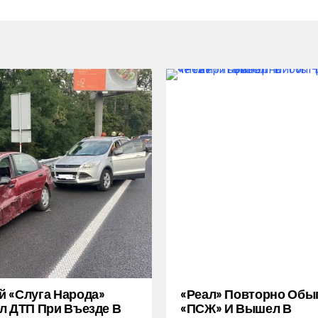
 «слуга Народа»
«Реал» Повторно Обы
л ДТП При Въезде В
«ПСЖ» И Вышел В