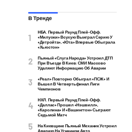
В Тренде
НБА. Первый Раунд Плей-Офф.
«Милуоки» Всухую Выиграл Серию У
«Детройта», «Юта» Впервые Обыграла
«Хьюстон»
Пьяный «слуга Народа» Устроил ДТП
При Въезде В Киев: СМИ Массово
Удаляют Информацию Об Аварии
«Реал» Повторно Обыграл «ПСЖ» И
Вышел В Четвертьфинал Лиги
Чемпионов
НХЛ. Первый Раунд Плей-Офф.
«Даллас» Прошел «Нэшвилл»,
«Каролина» И «Вашингтон» Сыграют
Седьмой Матч
На Киевщине Пьяный Механик Устроил
Аварию На Угнанном Авто