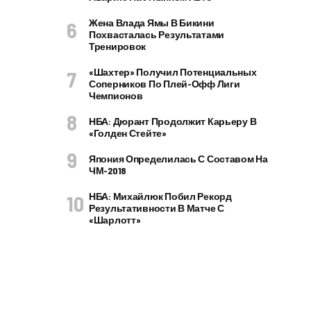
Жена Влада Ямы В Бикини
Похвасталась Результатами
Тренировок
«Шахтер» Получил Потенциальных
Соперников По Плей-Офф Лиги
Чемпионов
НБА: Дюрант Продолжит Карьеру В
«Голден Стейте»
Япония Определилась С Составом На
ЧМ-2018
НБА: Михайлюк Побил Рекорд
Результативности В Матче С
«Шарлотт»