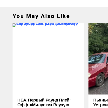
You May Also Like
НБА. Первый Раунд Плей-
Пьяный
Офф. «Милуоки» Всухую
Устрои