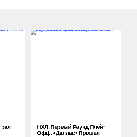
грал
НХЛ. Первый Раунд Плей-
Офф. «Даллас» Прошел