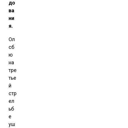
до
ва
ни
я.
Ол
сб
ю
на
тре
тье
й
стр
ел
ьб
е
уш