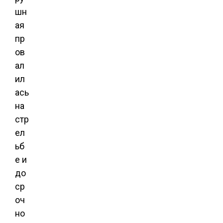
шн
ая
пр
ов
ал
ил
ась
на
стр
ел
ьб
е и
до
ср
оч
но