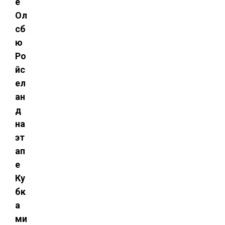
е
Ол
сб
ю
Ро
йс
ел
ан
д
на
эт
ап
е
Ку
бк
а
ми