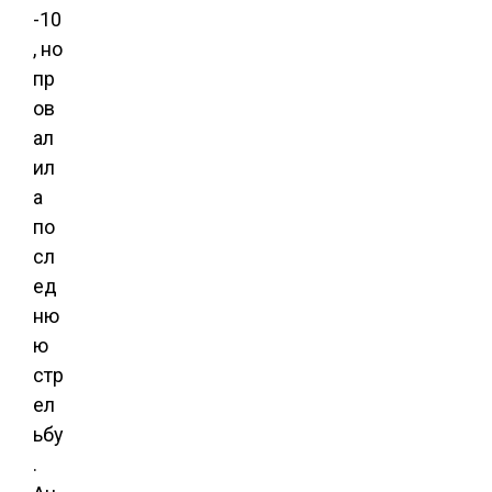
-10
, но
пр
ов
ал
ил
а
по
сл
ед
ню
ю
стр
ел
ьбу
.