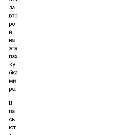
ла
вто
ро
й
на
эта
пах
Ку
бка
ми
ра.
В
па
сь
ют