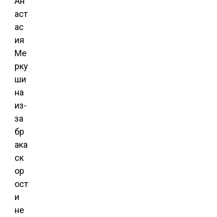
Ан
аст
ас
ия
Ме
рку
ши
на
из-
за
бр
ака
ск
ор
ост
и
не