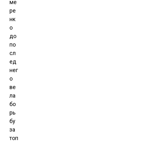
ме
ре
нк
о
до
по
сл
ед
нег
о
ве
ла
бо
рь
бу
за
топ