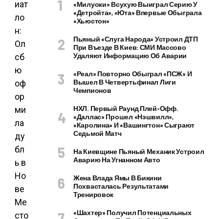
«Милуоки» Всухую Выиграл Серию У
«Детройта», «Юта» Впервые Обыграла
«Хьюстон»
Пьяный «слуга Народа» Устроил ДТП
При Въезде В Киев: СМИ Массово
Удаляют Информацию Об Аварии
«Реал» Повторно Обыграл «ПСЖ» И
Вышел В Четвертьфинал Лиги
Чемпионов
НХЛ. Первый Раунд Плей-Офф.
«Даллас» Прошел «Нэшвилл»,
«Каролина» И «Вашингтон» Сыграют
Седьмой Матч
На Киевщине Пьяный Механик Устроил
Аварию На Угнанном Авто
Жена Влада Ямы В Бикини
Похвасталась Результатами
Тренировок
«Шахтер» Получил Потенциальных