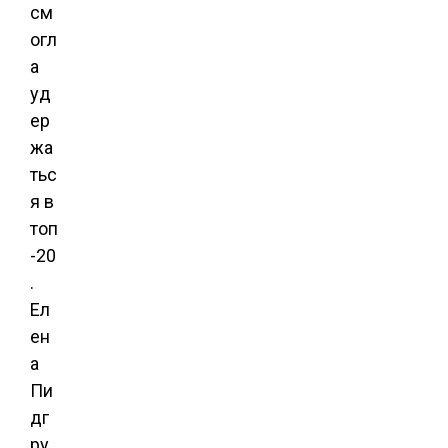
см
огл
а
уд
ер
жа
тьс
я в
топ
-20
.
Ел
ен
а
Пи
дг
ру