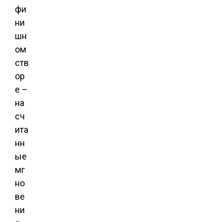
фи
ни
шн
ом
ств
ор
е –
на
сч
ита
нн
ые
мг
но
ве
ни