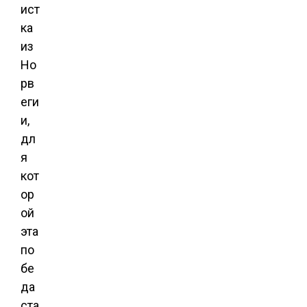
ист
ка
из
Но
рв
еги
и,
дл
я
кот
ор
ой
эта
по
бе
да
ста