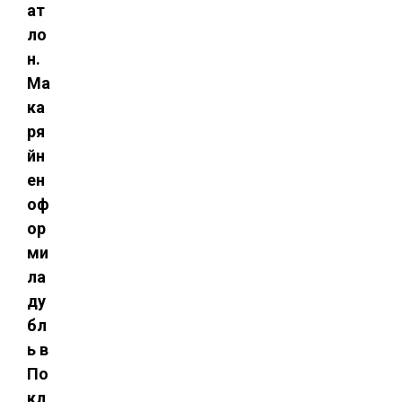
ат
ло
н.
Ма
ка
ря
йн
ен
оф
ор
ми
ла
ду
бл
ь в
По
кл