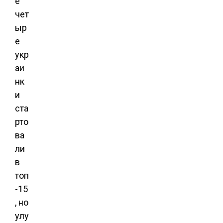
е
чет
ыр
е
укр
аи
нк
и
ста
рто
ва
ли
в
топ
-15
, но
улу