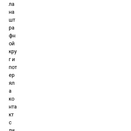
ла
на
шт
ра
фн
ой
кру
г и
пот
ер
ял
а
ко
нта
кт
с
ли