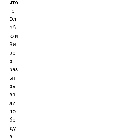
ито
ге
Ол
сб
ю и
Ви
ре
р
раз
ыг
ры
ва
ли
по
бе
ду
в