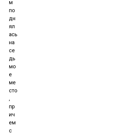
м
по
дн
ял
ась
на
се
дь
мо
е
ме
сто
,
пр
ич
ем
с