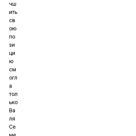
чш
ить
св
ою
по
зи
ци
ю
см
огл
а
тол
ько
Ва
ля
Се
ме