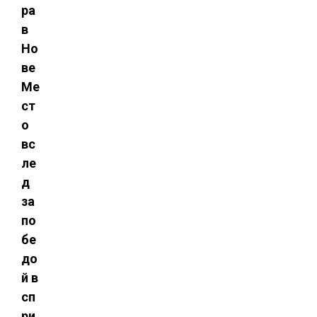
ра
в
Но
ве
Ме
ст
о
вс
ле
д
за
по
бе
до
й в
сп
ри