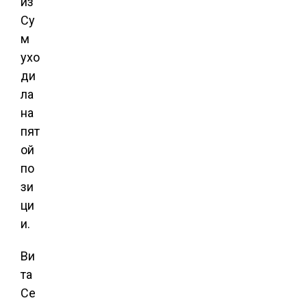
из
Су
м
ухо
ди
ла
на
пят
ой
по
зи
ци
и.
Ви
та
Се