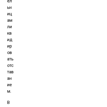
ел
ьн
иц
ам
ли
кв
ид
ир
ов
ать
отс
тав
ан
ие
м.
В