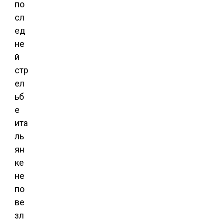
по
сл
ед
не
й
стр
ел
ьб
е
ита
ль
ян
ке
не
по
ве
зл