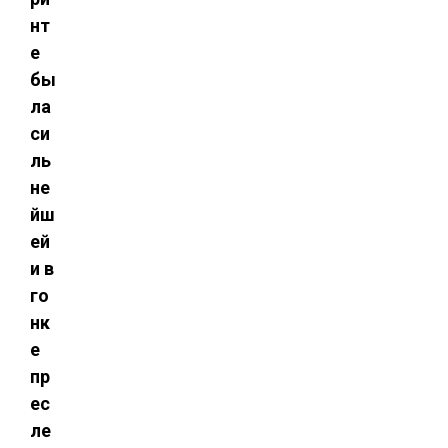
нт
е
бы
ла
си
ль
не
йш
ей
и в
го
нк
е
пр
ес
ле