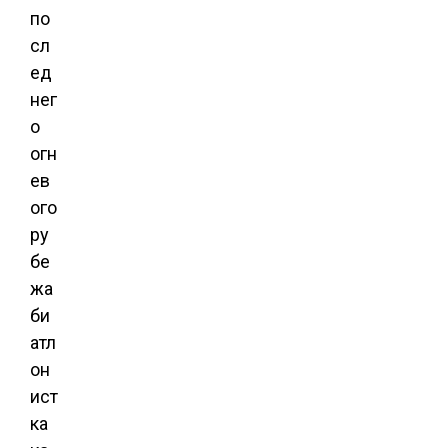
по
сл
ед
нег
о
огн
ев
ого
ру
бе
жа
би
атл
он
ист
ка