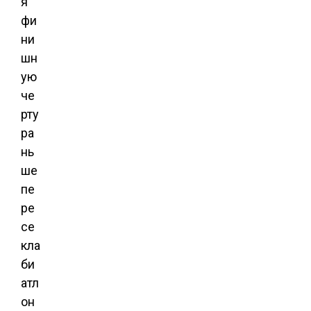
я
фи
ни
шн
ую
че
рту
ра
нь
ше
пе
ре
се
кла
би
атл
он