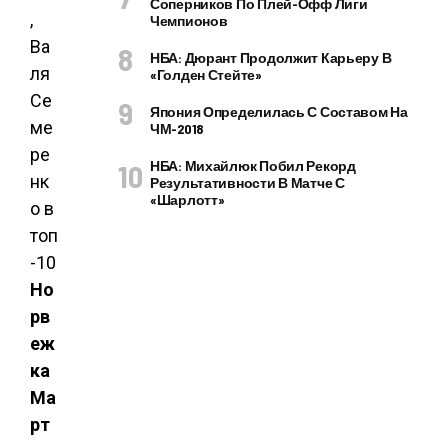
Соперников По Плей-Офф Лиги
Чемпионов
НБА: Дюрант Продолжит Карьеру В
«Голден Стейте»
Япония Определилась С Составом На
ЧМ-2018
НБА: Михайлюк Побил Рекорд
Результативности В Матче С
«Шарлотт»
Но
рв
еж
ка
Ма
рт