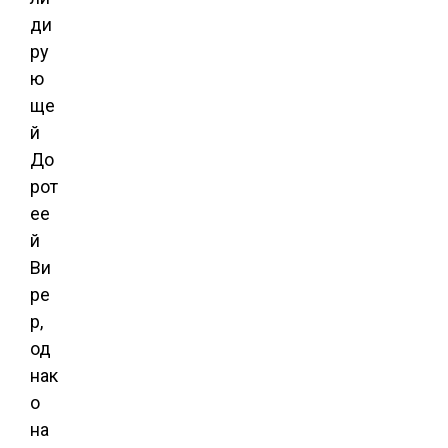
ди
ру
ю
ще
й
До
рот
ее
й
Ви
ре
р,
од
нак
о
на