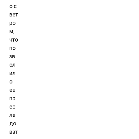
о с
вет
ро
м,
что
по
зв
ол
ил
о
ее
пр
ес
ле
до
ват