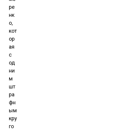
ре
нк
о,
кот
ор
ая
с
од
ни
м
шт
ра
фн
ым
кру
го