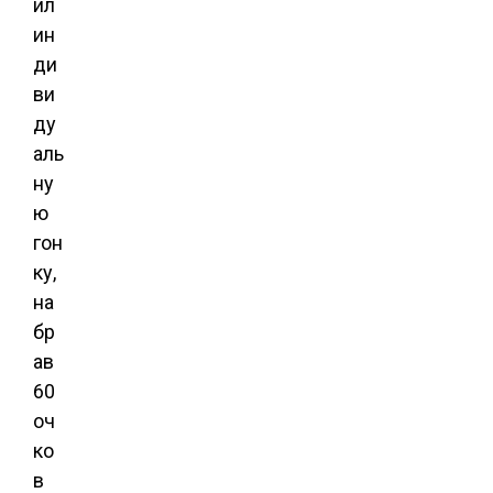
ил
ин
ди
ви
ду
аль
ну
ю
гон
ку,
на
бр
ав
60
оч
ко
в