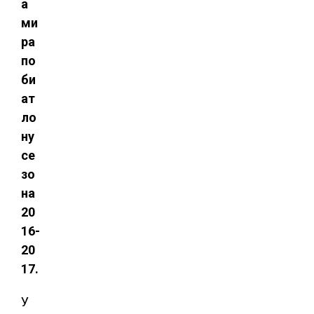
а
ми
ра
по
би
ат
ло
ну
се
зо
на
20
16-
20
17.
У