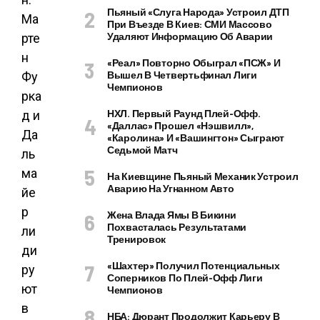
Пьяный «слуга Народа» Устроил ДТП
При Въезде В Киев: СМИ Массово
Удаляют Информацию Об Аварии
«Реал» Повторно Обыграл «ПСЖ» И
Вышел В Четвертьфинал Лиги
Чемпионов
НХЛ. Первый Раунд Плей-Офф.
«Даллас» Прошел «Нэшвилл»,
«Каролина» И «Вашингтон» Сыграют
Седьмой Матч
На Киевщине Пьяный Механик Устроил
Аварию На Угнанном Авто
Жена Влада Ямы В Бикини
Похвасталась Результатами
Тренировок
«Шахтер» Получил Потенциальных
Соперников По Плей-Офф Лиги
Чемпионов
НБА: Дюрант Продолжит Карьеру В