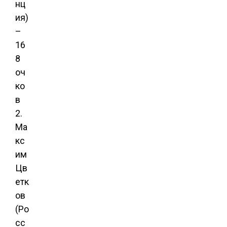
нц
ия)
–
16
8
оч
ко
в
2.
Ма
кс
им
Цв
етк
ов
(Ро
сс