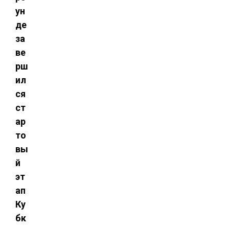
ун
де
за
ве
рш
ил
ся
ст
ар
то
вы
й
эт
ап
Ку
бк