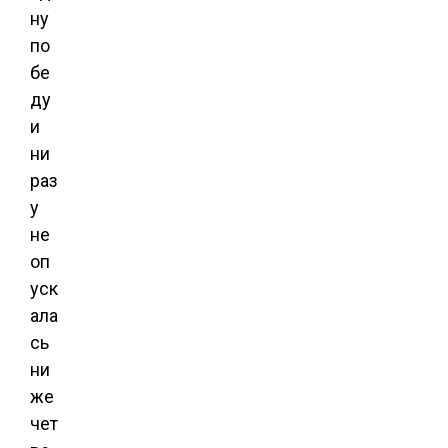
ну
по
бе
ду
и
ни
раз
у
не
оп
уск
ала
сь
ни
же
чет