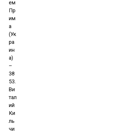
ем
Пр
им
а
(Ук
ра
ин
а)
–
38
53.
Ви
тал
ий
Ки
ль
чи