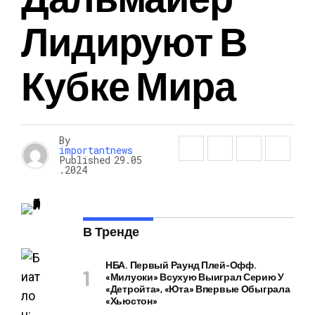
Лидируют В
Кубке Мира
By
importantnews
Published
29.05
.2024
В Тренде
НБА. Первый Раунд Плей-Офф.
«Милуоки» Всухую Выиграл Серию У
«Детройта», «Юта» Впервые Обыграла
«Хьюстон»