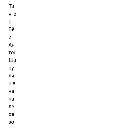
Ти
нге
с
Бё
и
Ан
тон
Ши
пу
ли
н в
на
ча
ле
се
зо