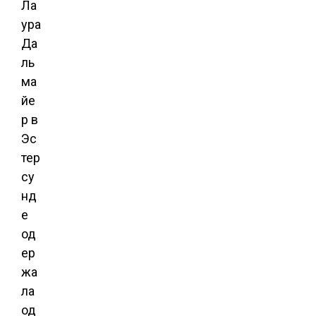
Ла
ура
Да
ль
ма
йе
р в
Эс
тер
су
нд
е
од
ер
жа
ла
од