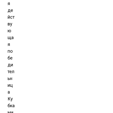
я
де
йст
ву
ю
ща
я
по
бе
ди
тел
ьн
иц
а
Ку
бка
ми