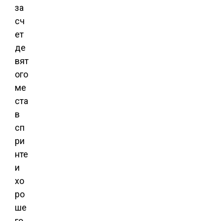
за
сч
ет
де
вят
ого
ме
ста
в
сп
ри
нте
и
хо
ро
ше
го