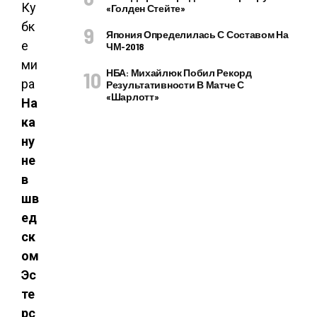
«Голден Стейте»
Япония Определилась С Составом На
ЧМ-2018
НБА: Михайлюк Побил Рекорд
Результативности В Матче С
«Шарлотт»
На
ка
ну
не
в
шв
ед
ск
ом
Эс
те
рс