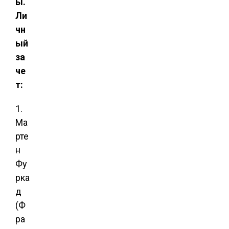
ы.
Ли
чн
ый
за
че
т:
1.
Ма
рте
н
Фу
рка
д
(Ф
ра