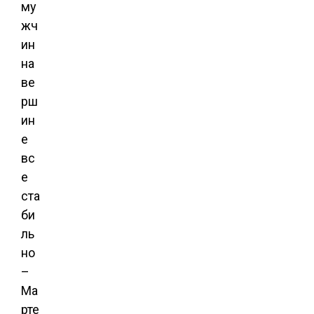
му
жч
ин
на
ве
рш
ин
е
вс
е
ста
би
ль
но
–
Ма
рте