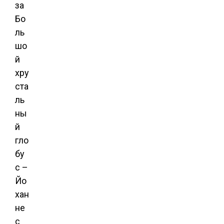
за
Бо
ль
шо
й
хру
ста
ль
ны
й
гло
бу
с –
Йо
хан
не
с