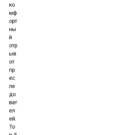
ко
мф
орт
ны
й
отр
ыв
от
пр
ес
ле
до
ват
ел
ей.
То
п-5