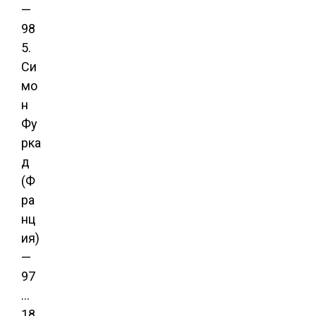
—
98
5.
Си
мо
н
Фу
рка
д
(Ф
ра
нц
ия)
—
97
…
18.