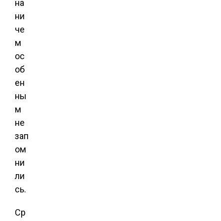
на
ни
че
м
ос
об
ен
ны
м
не
зап
ом
ни
ли
сь.
Ср