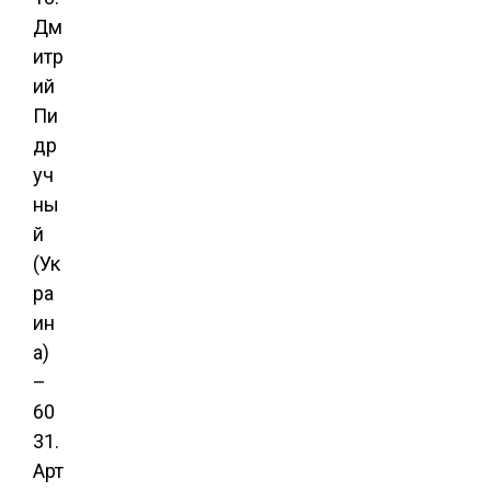
Дм
итр
ий
Пи
др
уч
ны
й
(Ук
ра
ин
а)
–
60
31.
Арт