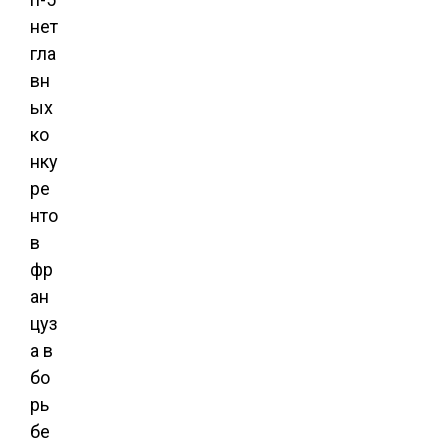
нет
гла
вн
ых
ко
нку
ре
нто
в
фр
ан
цуз
а в
бо
рь
бе