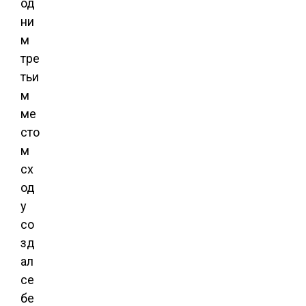
од
ни
м
тре
тьи
м
ме
сто
м
сх
од
у
со
зд
ал
се
бе