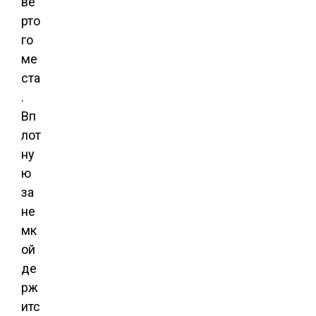
ве
рто
го
ме
ста
.
Вп
лот
ну
ю
за
не
мк
ой
де
рж
итс