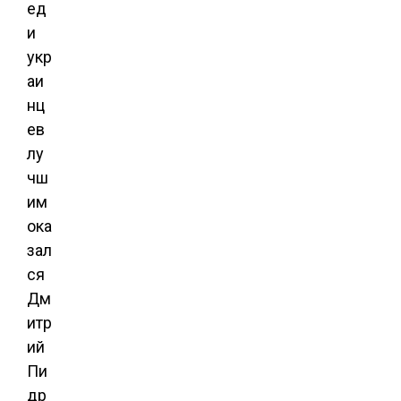
ед
и
укр
аи
нц
ев
лу
чш
им
ока
зал
ся
Дм
итр
ий
Пи
др