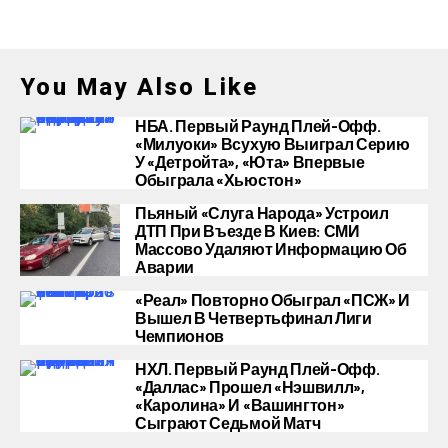
You May Also Like
НБА. Первый Раунд Плей-Офф.
«Милуоки» Всухую Выиграл Серию
У «Детройта», «Юта» Впервые
Обыграла «Хьюстон»
Пьяный «слуга Народа» Устроил
ДТП При Въезде В Киев: СМИ
Массово Удаляют Информацию Об
Аварии
«Реал» Повторно Обыграл «ПСЖ» И
Вышел В Четвертьфинал Лиги
Чемпионов
НХЛ. Первый Раунд Плей-Офф.
«Даллас» Прошел «Нэшвилл»,
«Каролина» И «Вашингтон»
Сыграют Седьмой Матч