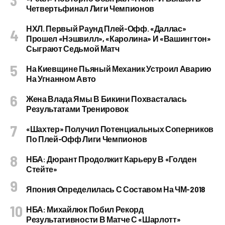
Четвертьфинал Лиги Чемпионов
НХЛ. Первый Раунд Плей-Офф. «Даллас»
Прошел «Нэшвилл», «Каролина» И «Вашингтон»
Сыграют Седьмой Матч
На Киевщине Пьяный Механик Устроил Аварию
На Угнанном Авто
Жена Влада Ямы В Бикини Похвасталась
Результатами Тренировок
«Шахтер» Получил Потенциальных Соперников
По Плей-Офф Лиги Чемпионов
НБА: Дюрант Продолжит Карьеру В «Голден
Стейте»
Япония Определилась С Составом На ЧМ-2018
НБА: Михайлюк Побил Рекорд
Результативности В Матче С «Шарлотт»