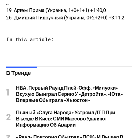
…
19. Артем Прима (Украина, 1+0+1+1) +1:40,0
26. Дмитрий Пидручный (Украина, 0+2+2+0) +3:11,2
In this article:
В Тренде
НБА. Первый Раунд Плей-Офф. «Милуоки»
Всухую Выиграл Серию У «Детройта», «Юта»
Впервые Обыграла «Хьюстон»
Пьяный «слуга Народа» Устроил ДТП При
Въезде В Киев: СМИ Массово Удаляют
Информацию Об Аварии
«Реал» Повторно Обыграл «ПСЖ» И Вышел В