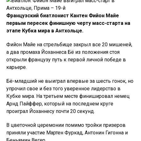
Французский биатлонист Кантен Фийон Майе
первым пересек финишную черту масс-старта на
этапе Кубка мира в Антхольце.
Фийон Майе на стрельбище закрыл все 20 мишеней,
а два промаха Йоханнеса Бё из положения стоя
открыли французу путь к первой личной победе в
карьере.
Бё-младший не выиграл впервые за шесть гонок, но
упрочил свое и без того уверенное лидерство в
Кубке мира. На третьем месте финишировал немец
Арнд Пайффер, который на последнем круге
проиграл Йоханнесу почти 20 секунд.
В цветочной церемонии помимо тройки призеров
приняли участие Мартен Фуркад, Антонин Гигонна и
Беньямин Вегер.