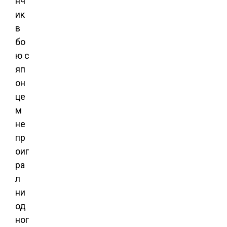
нч
ик
в
бо
ю с
яп
он
це
м
не
пр
оиг
ра
л
ни
од
ног