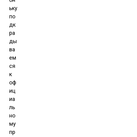
ьку
по
дк
ра
ды
ва
ем
ся
к
оф
иц
иа
ль
но
му
пр