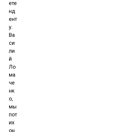
ете
нд
ент
у.
Ва
си
ли
й
Ло
ма
че
нк
о,
мы
пот
их
он