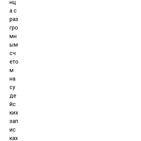
нц
а с
раз
гро
мн
ым
сч
ето
м
на
су
де
йс
ких
зап
ис
ках