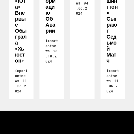
«Ют
Орм
Шин
ws
04
А»
Аци
Гтон
.06.2
Впе
Ю
»
024
Рвы
Об
Сыг
Е
Ава
Раю
Обы
Рии
Т
Грал
Сед
import
А
Ьмо
antne
«Хь
Й
ws
26
Юст
Мат
.10.2
Он»
Ч
024
import
import
antne
antne
ws
11
ws
11
.06.2
.06.2
024
024