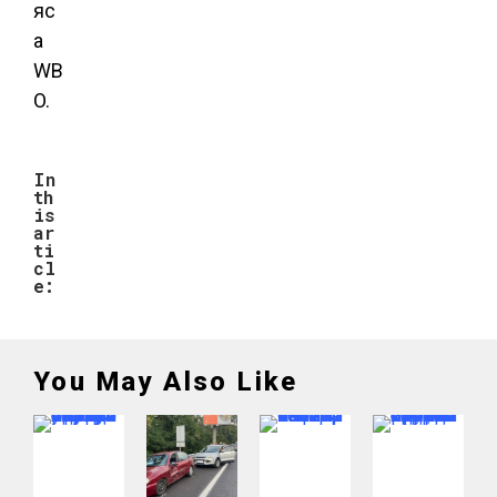
яс
а
WB
O.
In
th
is
ar
ti
cl
e:
You May Also Like