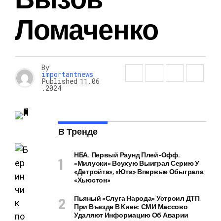
Ломаченко
By
importantnews
Published
11.06
.2024
В Тренде
НБА. Первый Раунд Плей-Офф.
«Милуоки» Всухую Выиграл Серию У
«Детройта», «Юта» Впервые Обыграла
«Хьюстон»
Пьяный «слуга Народа» Устроил ДТП
При Въезде В Киев: СМИ Массово
Удаляют Информацию Об Аварии