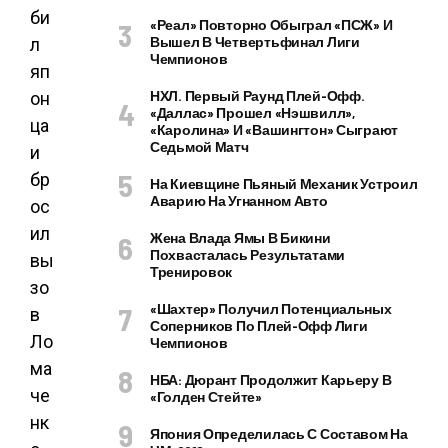
«Реал» Повторно Обыграл «ПСЖ» И
Вышел В Четвертьфинал Лиги
Чемпионов
НХЛ. Первый Раунд Плей-Офф.
«Даллас» Прошел «Нэшвилл»,
«Каролина» И «Вашингтон» Сыграют
Седьмой Матч
На Киевщине Пьяный Механик Устроил
Аварию На Угнанном Авто
Жена Влада Ямы В Бикини
Похвасталась Результатами
Тренировок
«Шахтер» Получил Потенциальных
Соперников По Плей-Офф Лиги
Чемпионов
НБА: Дюрант Продолжит Карьеру В
«Голден Стейте»
Япония Определилась С Составом На