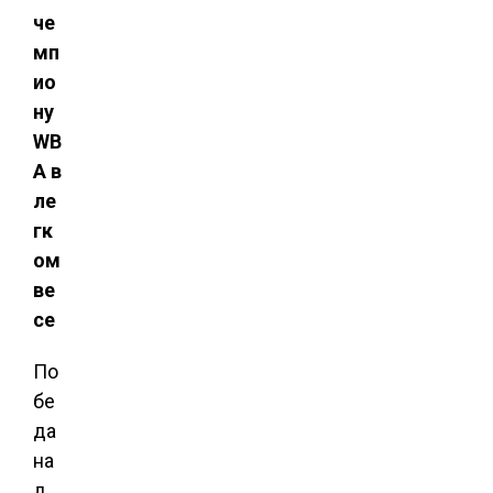
че
мп
ио
ну
WB
A в
ле
гк
ом
ве
се
По
бе
да
на
д