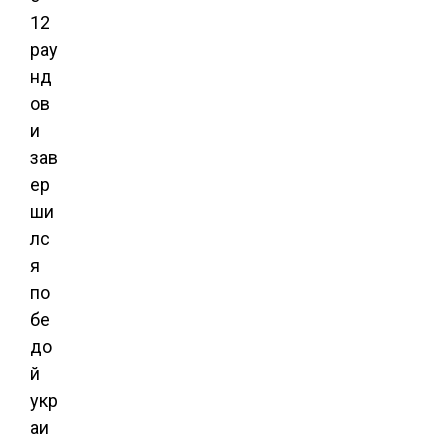
12
рау
нд
ов
и
зав
ер
ши
лс
я
по
бе
до
й
укр
аи