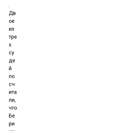
.
Дв
ое
из
тре
х
су
де
й
по
сч
ита
ли,
что
Бе
ри