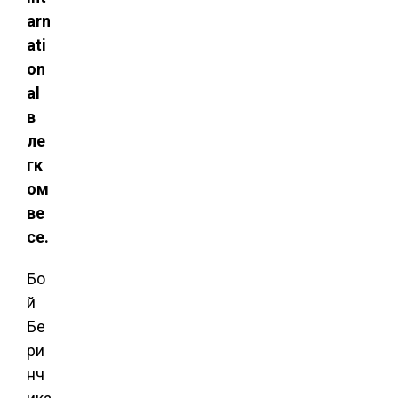
arn
ati
on
al
в
ле
гк
ом
ве
се.
Бо
й
Бе
ри
нч