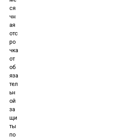
ся
чн
ая
отс
ро
чка
от
об
яза
тел
ьн
ой
за
щи
ты
по