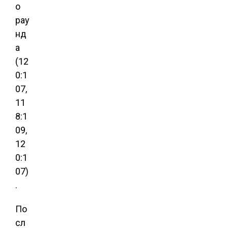
о
рау
нд
а
(12
0:1
07,
11
8:1
09,
12
0:1
07)
.
По
сл