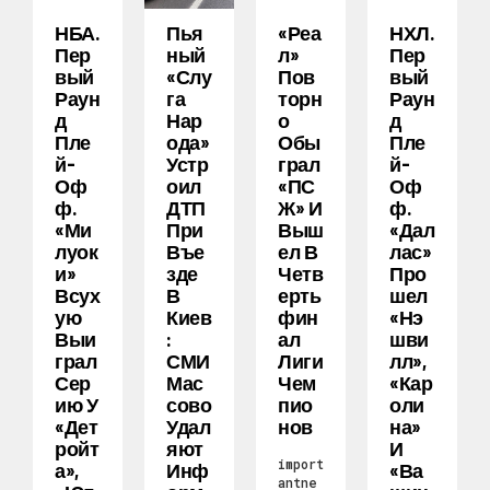
НБА.
Пья
«Реа
НХЛ.
Пер
Ный
Л»
Пер
Вый
«слу
Пов
Вый
Раун
Га
Торн
Раун
Д
Нар
О
Д
Пле
Ода»
Обы
Пле
Й-
Устр
Грал
Й-
Оф
Оил
«ПС
Оф
Ф.
ДТП
Ж» И
Ф.
«Ми
При
Выш
«Дал
Луок
Въе
Ел В
Лас»
И»
Зде
Четв
Про
Всух
В
Ерть
Шел
Ую
Киев
Фин
«Нэ
Выи
:
Ал
Шви
Грал
СМИ
Лиги
Лл»,
Сер
Мас
Чем
«Кар
Ию У
Сово
Пио
Оли
«Дет
Удал
Нов
На»
Ройт
Яют
И
import
А»,
Инф
«Ва
antne