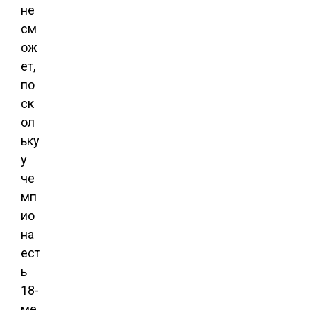
не
см
ож
ет,
по
ск
ол
ьку
у
че
мп
ио
на
ест
ь
18-
ме