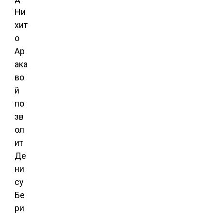
Ни
хит
о
Ар
ака
во
й
по
зв
ол
ит
Де
ни
су
Бе
ри