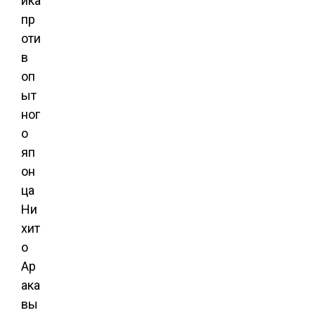
ика
пр
оти
в
оп
ыт
ног
о
яп
он
ца
Ни
хит
о
Ар
ака
вы