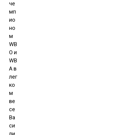
че
мп
ио
но
м
WB
O и
WB
A в
лег
ко
м
ве
се
Ва
си
ли