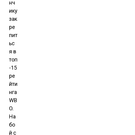
нч
ику
зак
ре
пит
ьс
я в
топ
-15
ре
йти
нга
WB
O.
На
бо
й с