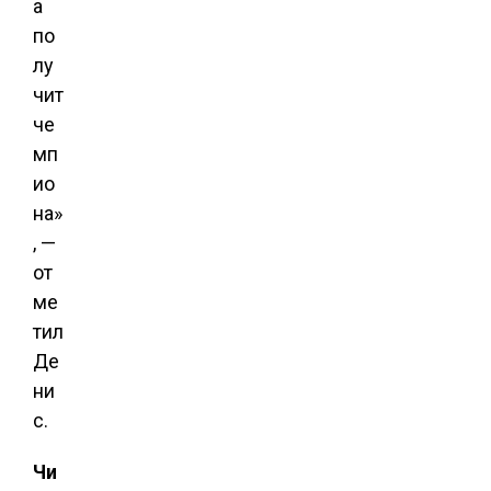
а
по
лу
чит
че
мп
ио
на»
, —
от
ме
тил
Де
ни
с.
Чи