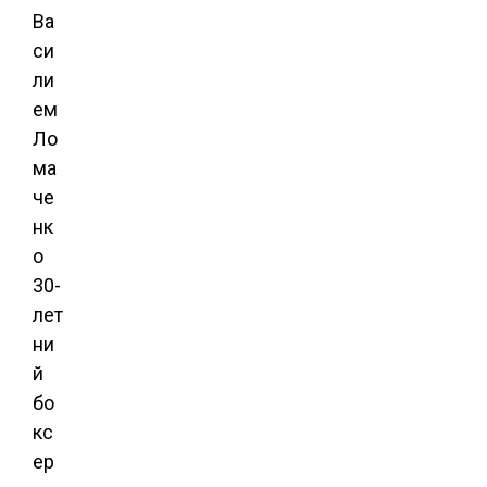
Ва
си
ли
ем
Ло
ма
че
нк
о
30-
лет
ни
й
бо
кс
ер