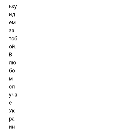
ьку
ид
ем
за
тоб
ой.
В
лю
бо
м
сл
уча
е
Ук
ра
ин