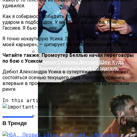
Под Киевом Мотоцикл Влетел В
удивился.
Легковушку: Двое Погибших
Как я собираюсь победить Усика? Я нокаутирую его
ударом в подбородок. У меня нет вариантов. Я не
Гассиев. Я бью сильнее.
Я точно нокаутирую Усика. Этот бой будет последним в
моей карьере», — цитирует Беллью британская пресса.
Читайте также: Промоутер Беллью начал переговоры
по бою с Усиком
Тёмная Сторона Детских Шоу: Куда
Пропал Скандальный Создатель
Дебют Александра Усика в супертяжелом весе может
Никелодеона
состояться осенью текущего года. Попутно украинец
впервые в профи-карьере отбоксирует на британском
ринге.
In this article:
В Тренде
Прокурор Хмельницкой Области Умер
От Осложнений Коронавируса