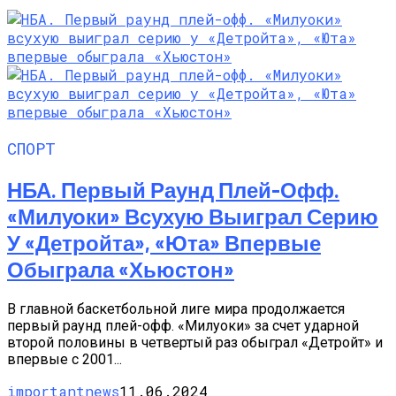
СПОРТ
НБА. Первый Раунд Плей-Офф.
«Милуоки» Всухую Выиграл Серию
У «Детройта», «Юта» Впервые
Обыграла «Хьюстон»
В главной баскетбольной лиге мира продолжается
первый раунд плей-офф. «Милуоки» за счет ударной
второй половины в четвертый раз обыграл «Детройт» и
впервые с 2001...
importantnews
11.06.2024