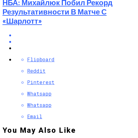
НБА: Михайлюк Побил Рекорд
Результативности В Матче С
«Шарлотт»
Flipboard
Reddit
Pinterest
Whatsapp
Whatsapp
Email
You May Also Like