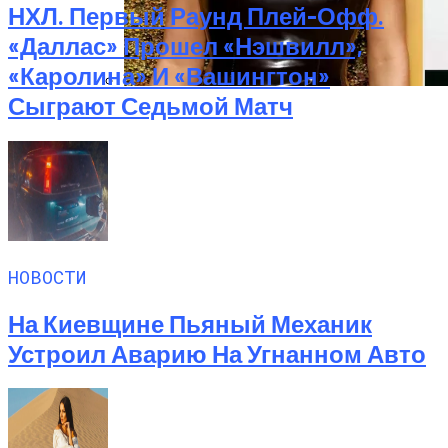
НХЛ. Первый Раунд Плей-Офф.
«Даллас» Прошел «Нэшвилл»,
«Каролина» И «Вашингтон»
Сыграют Седьмой Матч
Почувствуйте Себя Звездой: Кайли
Дженнер Дарит Миру Свои Духи COSMIC
НОВОСТИ
На Киевщине Пьяный Механик
Устроил Аварию На Угнанном Авто