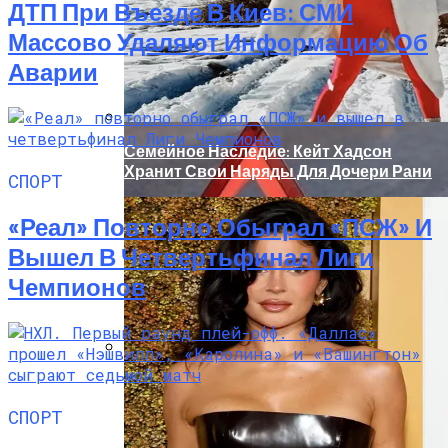
ДТП При Въезде В Киев: СМИ
Массово Удаляют Информацию Об
Аварии
Семейное Наследие: Кейт Хадсон
Хранит Свои Наряды Для Дочери Рани
СПОРТ
«Реал» Повторно Обыграл «ПСЖ» И
Вышел В Четвертьфинал Лиги
Чемпионов
«Морковное» ДТП На Трассе Одесса-
Николаев: Столкнулись Два Грузовика
СПОРТ