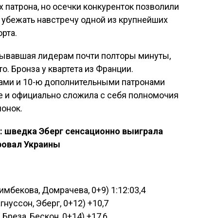
 патрона, но осечки конкуренток позволили
 убежать навстречу одной из крупнейших
рта.
грывавшая лидерам почти полторы минуты,
о. Бронза у квартета из Франции.
ами и 10-ю дополнительными патронами
е и официально сложила с себя полномочия
онок.
: шведка Эберг сенсационно выиграла
ровал Украины
имбекова, Домрачева, 0+9) 1:12:03,4
нуссон, Эберг, 0+12) +10,7
Бреза, Бескон, 0+14) +17,6