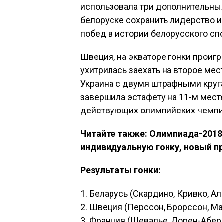
использовала три дополнительных
белоруске сохранить лидерство и
побед в истории белорусского спо
Швеция, на экваторе гонки прои
ухитрилась заехать на второе мест
Украина с двумя штрафными круг
завершила эстафету на 11-м мест
действующих олимпийских чемпи
Читайте также: Олимпиада-2018
индивидуальную гонку, новый п
Результаты гонки:
1. Беларусь (Скардино, Кривко, Ал
2. Швеция (Перссон, Брорссон, Маг
3. Франция (Шевалье, Дорен-Абер, 