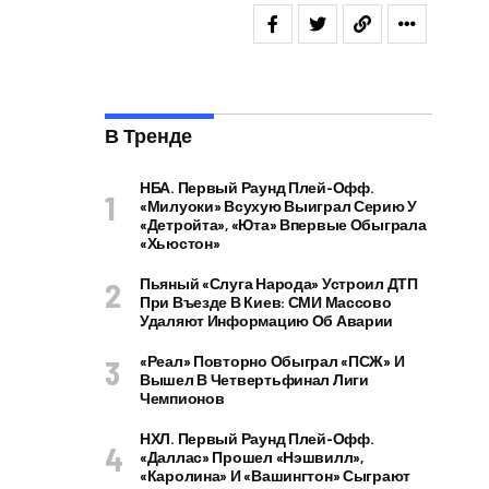
В Тренде
НБА. Первый Раунд Плей-Офф.
«Милуоки» Всухую Выиграл Серию У
«Детройта», «Юта» Впервые Обыграла
«Хьюстон»
Пьяный «слуга Народа» Устроил ДТП
При Въезде В Киев: СМИ Массово
Удаляют Информацию Об Аварии
«Реал» Повторно Обыграл «ПСЖ» И
Вышел В Четвертьфинал Лиги
Чемпионов
НХЛ. Первый Раунд Плей-Офф.
«Даллас» Прошел «Нэшвилл»,
«Каролина» И «Вашингтон» Сыграют