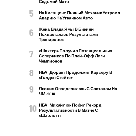
Седьмой Матч
На Киевщине Пьяный Механик Устроил
Аварию На Угнанном Авто
Жена Влада Ямы В Бикини
Похвасталась Результатами
Тренировок
«Шахтер» Получил Потенциальных
Соперников По Плей-Офф Лиги
Чемпионов
НБА: Дюрант Продолжит Карьеру В
«Голден Стейте»
Япония Определилась С Составом На
ЧМ-2018
НБА: Михайлюк Побил Рекорд
Результативности В Матче С
«Шарлотт»