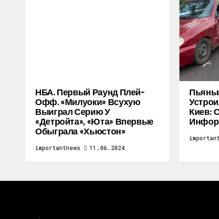
НБА. Первый Раунд Плей-
Пьяный
Офф. «Милуоки» Всухую
Устрои
Выиграл Серию У
Киев: 
«Детройта», «Юта» Впервые
Инфор
Обыграла «Хьюстон»
importan
importantnews
11.06.2024