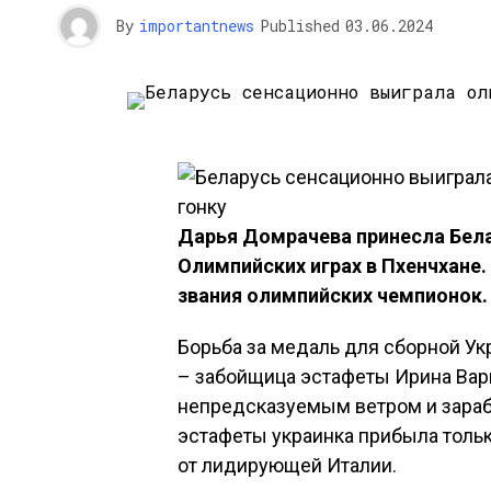
By
importantnews
Published
03.06.2024
Дарья Домрачева принесла Бела
Олимпийских играх в Пхенчхане.
звания олимпийских чемпионок.
Борьба за медаль для сборной Ук
– забойщица эстафеты Ирина Варв
непредсказуемым ветром и зараб
эстафеты украинка прибыла тольк
от лидирующей Италии.