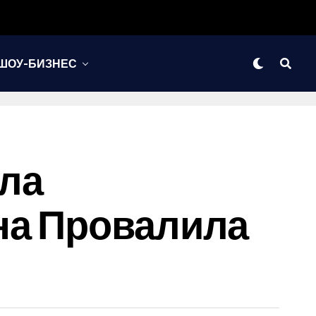
ШОУ-БИЗНЕС
ла
на Провалила