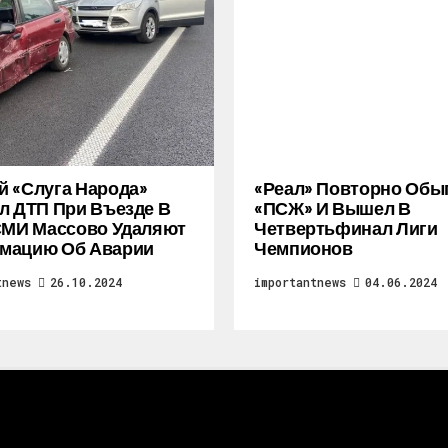
 «слуга Народа»
«Реал» Повторно Обы
л ДТП При Въезде В
«ПСЖ» И Вышел В
СМИ Массово Удаляют
Четвертьфинал Лиги
мацию Об Аварии
Чемпионов
tnews
26.10.2024
importantnews
04.06.2024