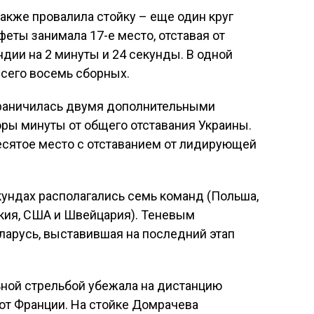
также провалила стойку – еще один круг
феты занимала 17-е место, отставая от
ии на 2 минуты и 24 секунды. В одной
всего восемь сборных.
граничилась двумя дополнительными
оры минуты от общего отставания Украины.
есятое место с отставанием от лидирующей
ундах располагались семь команд (Польша,
акия, США и Швейцария). Теневым
ларусь, выставившая на последний этап
ной стрельбой убежала на дистанцию
от Франции. На стойке Домрачева