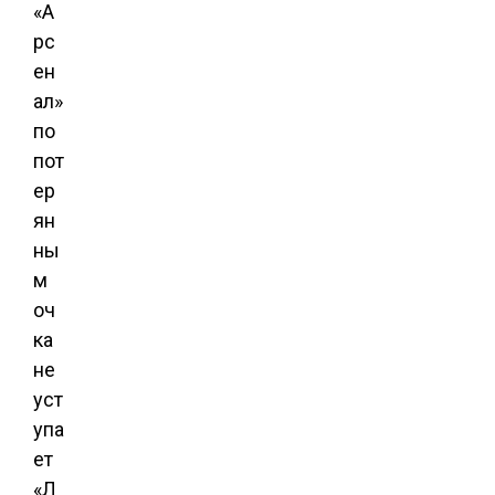
«А
рс
ен
ал»
по
пот
ер
ян
ны
м
оч
ка
не
уст
упа
ет
«Л