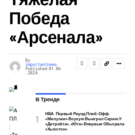
Победа
«Арсенала»
By
importantnews
Published
01.06
.2024
В Тренде
НБА. Первый Раунд Плей-Офф.
«Милуоки» Всухую Выиграл Серию У
«Детройта», «Юта» Впервые Обыграла
«Хьюстон»