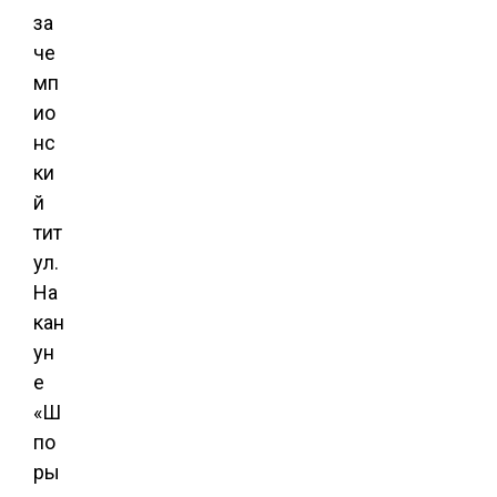
за
че
мп
ио
нс
ки
й
тит
ул.
На
кан
ун
е
«Ш
по
ры