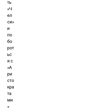
ть
«Ч
ел
си»
и
по
бо
рот
ьс
я с
«А
ри
сто
кра
та
ми
»