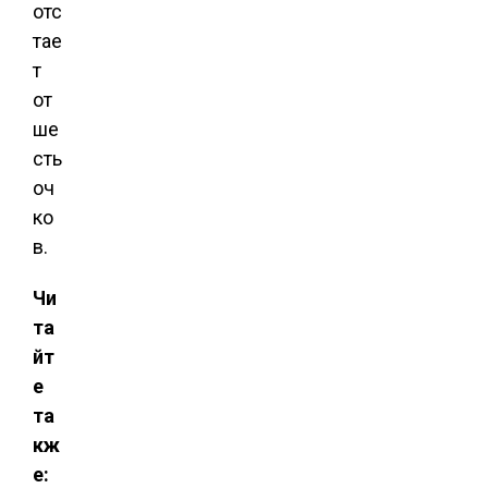
отс
тае
т
от
ше
сть
оч
ко
в.
Чи
та
йт
е
та
кж
е: