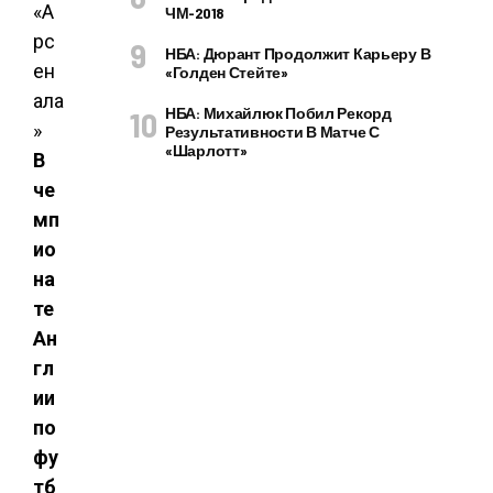
ЧМ-2018
НБА: Дюрант Продолжит Карьеру В
«Голден Стейте»
НБА: Михайлюк Побил Рекорд
Результативности В Матче С
«Шарлотт»
В
че
мп
ио
на
те
Ан
гл
ии
по
фу
тб