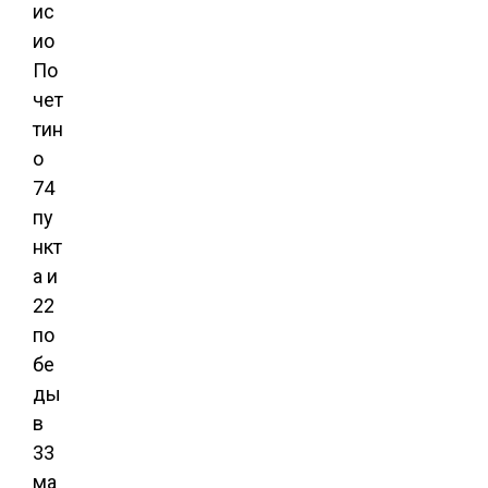
ис
ио
По
чет
тин
о
74
пу
нкт
а и
22
по
бе
ды
в
33
ма