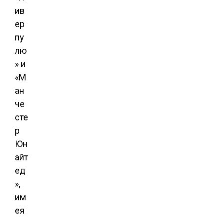
ив
ер
пу
лю
» и
«М
ан
че
сте
р
Юн
айт
ед
»,
им
ея