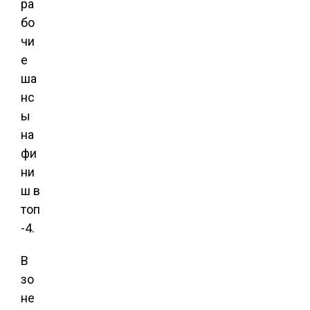
ра
бо
чи
е
ша
нс
ы
на
фи
ни
ш в
топ
-4.
В
зо
не