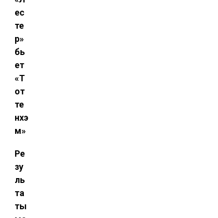
ес
те
р»
бь
ет
«Т
от
те
нхэ
м»
Ре
зу
ль
та
ты