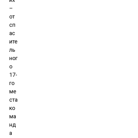
–
от
сп
ас
ите
ль
ног
о
17-
го
ме
ста
ко
ма
нд
а