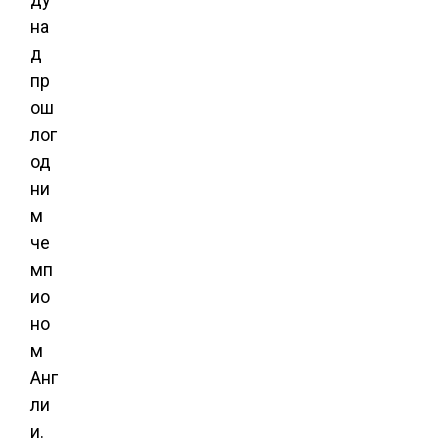
на
д
пр
ош
лог
од
ни
м
че
мп
ио
но
м
Анг
ли
и.