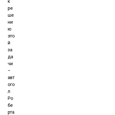
к
ре
ше
ни
ю
это
й
за
да
чи
–
авт
ого
л
Ро
бе
рта