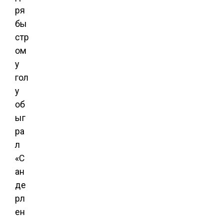
ря
бы
стр
ом
у
гол
у
об
ыг
ра
л
«С
ан
де
рл
ен