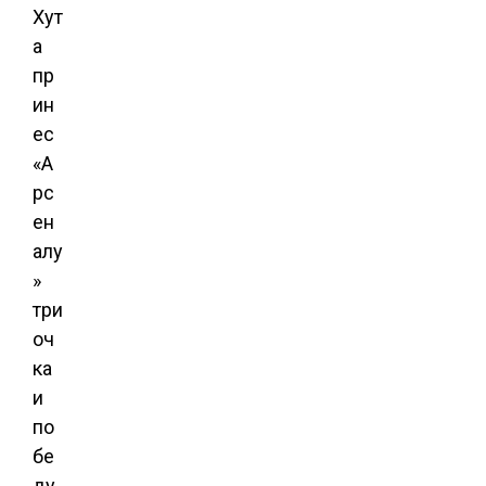
Хут
а
пр
ин
ес
«А
рс
ен
алу
»
три
оч
ка
и
по
бе
ду