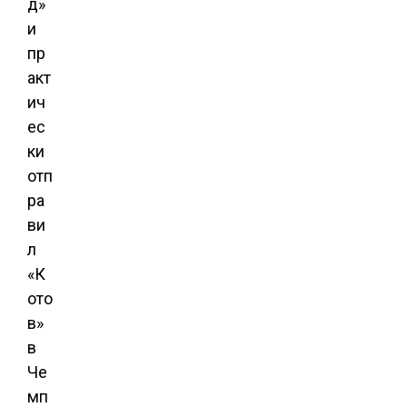
д»
и
пр
акт
ич
ес
ки
отп
ра
ви
л
«К
ото
в»
в
Че
мп