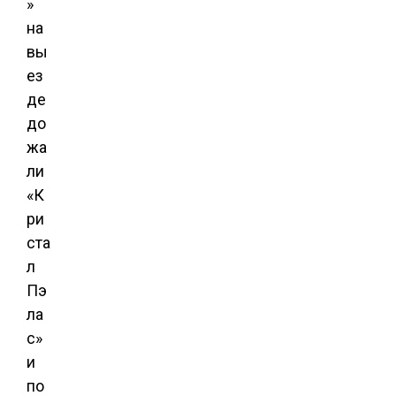
»
на
вы
ез
де
до
жа
ли
«К
ри
ста
л
Пэ
ла
с»
и
по