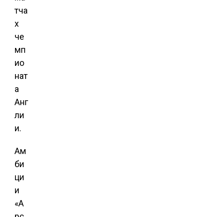
тча
х
че
мп
ио
нат
а
Анг
ли
и.
Ам
би
ци
и
«А
рс