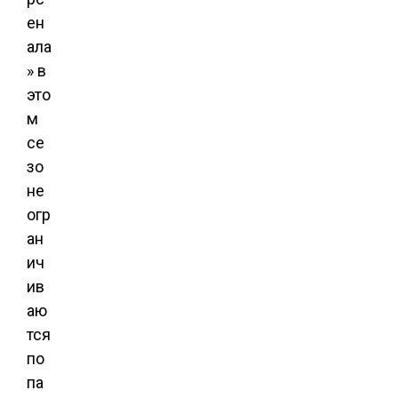
ен
ала
» в
это
м
се
зо
не
огр
ан
ич
ив
аю
тся
по
па