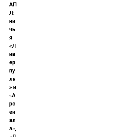
АП
Л:
ни
чь
я
«Л
ив
ер
пу
ля
» и
«А
рс
ен
ал
а»,
«Л