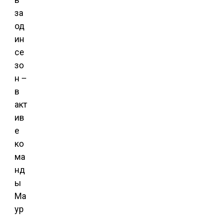
за
од
ин
се
зо
н –
в
акт
ив
е
ко
ма
нд
ы
Ма
ур