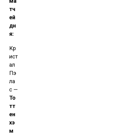
ма
тч
ей
дн
я:
Кр
ист
ал
Пэ
ла
с —
То
тт
ен
хэ
м