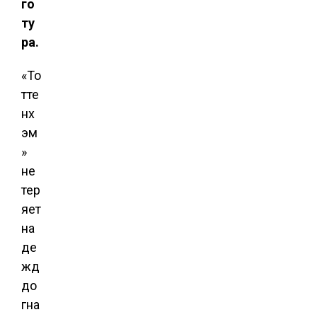
го
ту
ра.
«То
тте
нх
эм
»
не
тер
яет
на
де
жд
до
гна