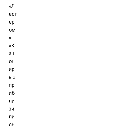
«Л
ест
ер
ом
»
«К
ан
он
ир
ы»
пр
иб
ли
зи
ли
сь