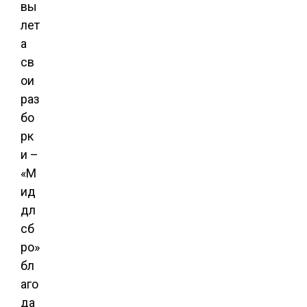
вы
лет
а
св
ои
раз
бо
рк
и –
«М
ид
дл
сб
ро»
бл
аго
да