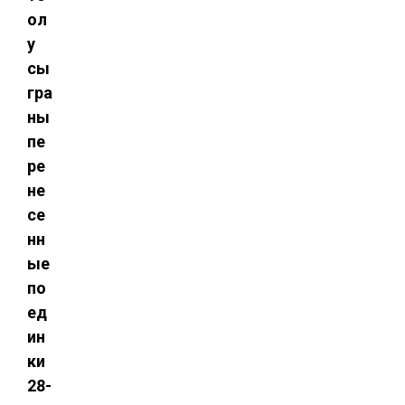
ол
у
сы
гра
ны
пе
ре
не
се
нн
ые
по
ед
ин
ки
28-