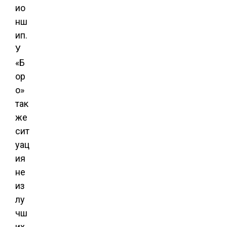
ио
нш
ип.
У
«Б
ор
о»
так
же
сит
уац
ия
не
из
лу
чш
их