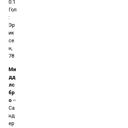
0:1
Гол
:
Эр
ик
се
н,
78
Ми
дд
лс
бр
о
–
Са
нд
ер