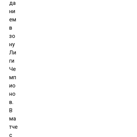
да
ни
ем
в
зо
ну
Ли
ги
Че
мп
ио
но
в.
В
ма
тче
с