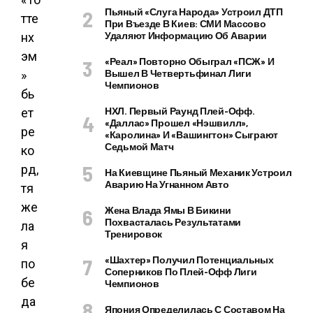
Пьяный «слуга Народа» Устроил ДТП
При Въезде В Киев: СМИ Массово
Удаляют Информацию Об Аварии
«Реал» Повторно Обыграл «ПСЖ» И
Вышел В Четвертьфинал Лиги
Чемпионов
НХЛ. Первый Раунд Плей-Офф.
«Даллас» Прошел «Нэшвилл»,
«Каролина» И «Вашингтон» Сыграют
Седьмой Матч
На Киевщине Пьяный Механик Устроил
Аварию На Угнанном Авто
Жена Влада Ямы В Бикини
Похвасталась Результатами
Тренировок
«Шахтер» Получил Потенциальных
Соперников По Плей-Офф Лиги
Чемпионов
Япония Определилась С Составом На