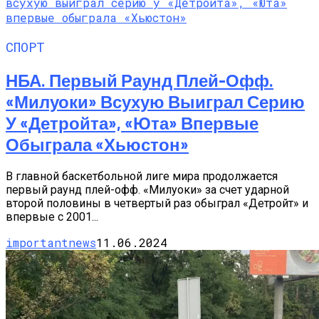
СПОРТ
НБА. Первый Раунд Плей-Офф.
«Милуоки» Всухую Выиграл Серию
У «Детройта», «Юта» Впервые
Обыграла «Хьюстон»
В главной баскетбольной лиге мира продолжается
первый раунд плей-офф. «Милуоки» за счет ударной
второй половины в четвертый раз обыграл «Детройт» и
впервые с 2001...
importantnews
11.06.2024