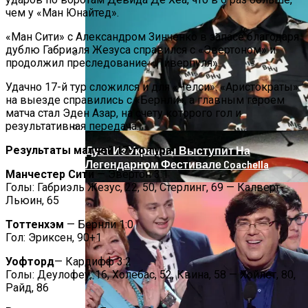
чем у «Ман Юнайтед».
«Ман Сити» с Александром Зинченко в запасе благодаря
дублю Габриэля Жезуса справился с «Эвертоном» и
продолжил преследование «Ливерпуля».
На Донбассе Во Время Тушения
Удачно 17-й тур сложился и для «Челси». «Аристократы»
Пожара Погибли Двое Военных
на выезде справились с «Бернли», а главным героем
матча стал Эден Азар, на счету которого гол и
результативная передача.
Результаты матчей 17-го тура:
Дуэт Из Украины Выступит На
Легендарном Фестивале Coachella
Манчестер Сити
— Эвертон 3:1
Голы: Габриэль Жезус, 22, 50, Стерлинг, 69 — Калверт-
Льюин, 65
Тоттенхэм
— Бернли 1:0
Гол: Эриксен, 90+1
Уофторд
— Кардифф 3:2
Голы: Деулофеу, 16, Холебас, 52, Квина, 58 — Хойлет, 80,
Райд, 86