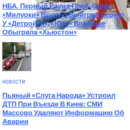
НБА. Первый Раунд Плей-Офф.
«Милуоки» Всухую Выиграл Серию
У «Детройта», «Юта» Впервые
Обыграла «Хьюстон»
Семейное Наследие: Кейт Хадсон
Хранит Свои Наряды Для Дочери Рани
НОВОСТИ
Пьяный «слуга Народа» Устроил
ДТП При Въезде В Киев: СМИ
Массово Удаляют Информацию Об
Аварии