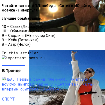
Читайте также: АПЛ: победы «Сити» и «Юнайтед»,
осечка «Ливерпуля»
Лучшие бомбардиры:
10 – Салах (Ливерпуль)
10 – Обамеянг (Арсенал)
9 – Стерлинг (Манчестер Сити)
«Веном 3» Получил Зловещее
9 – Кейн (Тоттенхэм)
Название И Ускоренную Премьеру
8 – Азар (Челси)
In this article:
В Тренде
СПОРТ