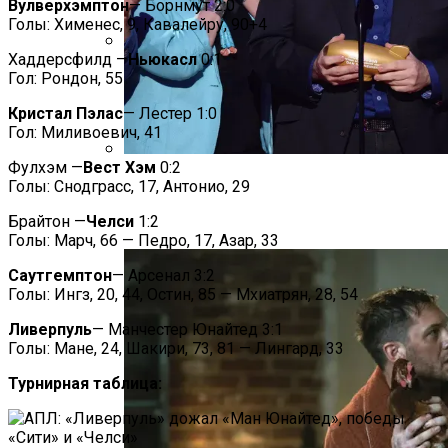
Вулверхэмптон
— Борнмут 2:0
Голы: Хименес, 9, Кавалейру, 90+4
Хаддерсфилд —
Ньюкасл
0:1
Под Киевом Мотоцикл Влетел В
Гол: Рондон, 55
Легковушку: Двое Погибших
Кристал Пэлас
— Лестер 1:0
Гол: Миливоевич, 41
Фулхэм —
Вест Хэм
0:2
Тёмная Сторона Детских Шоу: Куда
Голы: Снодграсс, 17, Антонио, 29
Пропал Скандальный Создатель
Брайтон —
Челси
1:2
Никелодеона
Голы: Марч, 66 — Педро, 17, Азар, 33
Саутгемптон
— Арсенал 3:2
Голы: Ингз, 20, 44, Остин, 85 — Мхиатрян, 28, 54
Ливерпуль
— Манчестер Юнайтед 3:1
Голы: Мане, 24, Шакири, 73, 81 — Лингард, 33
Турнирная таблица: